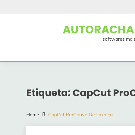
Skip
to
content
AUTORACHAD
softwares mais
Etiqueta:
CapCut ProC
Home
CapCut ProChave De Licença