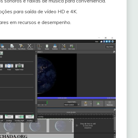
tos sonoros e faixas de música para conveniência.
pções para saída de vídeo HD e 4K.
lares em recursos e desempenho.