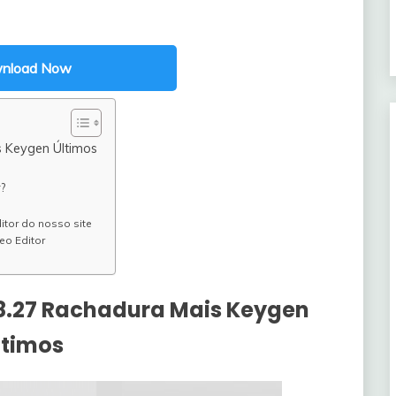
nload Now
s Keygen Últimos
?
itor do nosso site
eo Editor
18.27 Rachadura Mais Keygen
ltimos