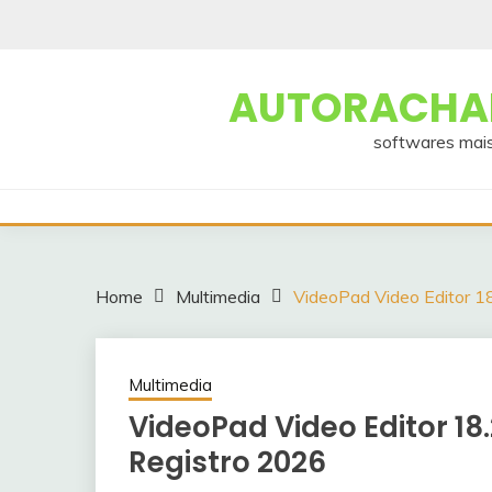
Skip
to
content
AUTORACHAD
softwares mais
Home
Multimedia
VideoPad Video Editor 1
Multimedia
VideoPad Video Editor 1
Registro 2026