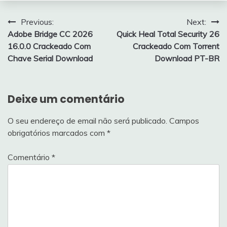
Navegação
Previous:
Next:
Adobe Bridge CC 2026
Quick Heal Total Security 26
de
16.0.0 Crackeado Com
Crackeado Com Torrent
artigos
Chave Serial Download
Download PT-BR
Deixe um comentário
O seu endereço de email não será publicado.
Campos
obrigatórios marcados com
*
Comentário
*