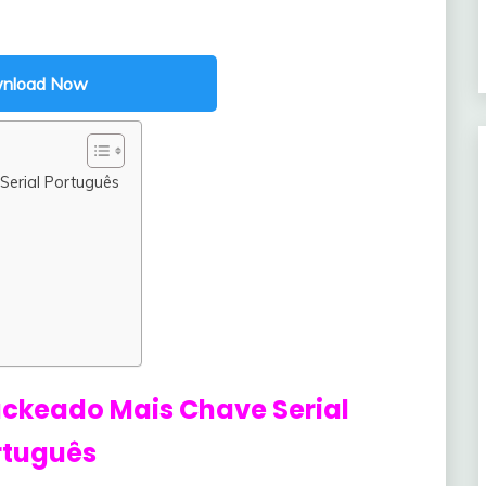
nload Now
erial Português
ackeado Mais Chave Serial
rtuguês