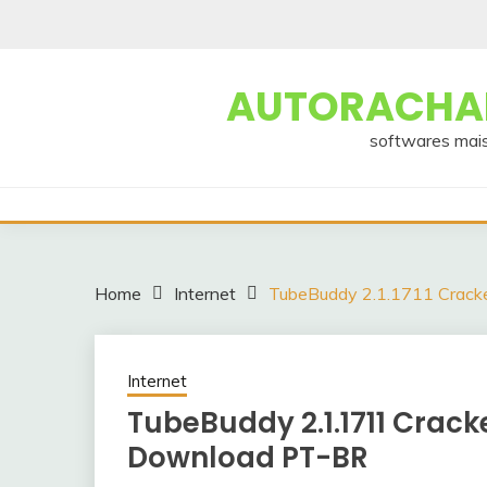
Skip
to
content
AUTORACHAD
softwares mais
Home
Internet
TubeBuddy 2.1.1711 Crac
Internet
TubeBuddy 2.1.1711 Crac
Download PT-BR