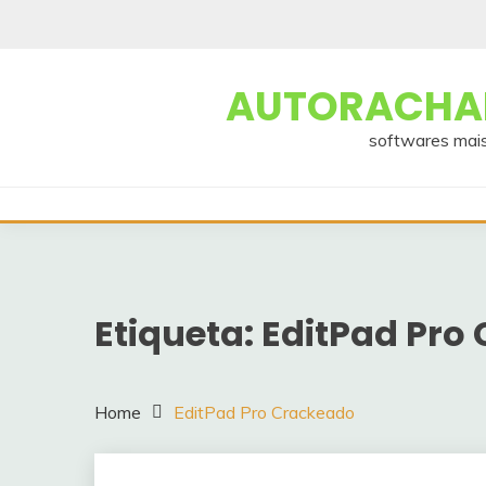
Skip
to
content
AUTORACHAD
softwares mais
Etiqueta:
EditPad Pro
Home
EditPad Pro Crackeado