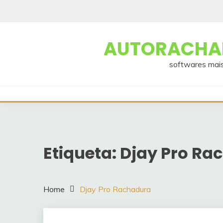
Skip
to
content
AUTORACHAD
softwares mais
Etiqueta:
Djay Pro Ra
Home
Djay Pro Rachadura