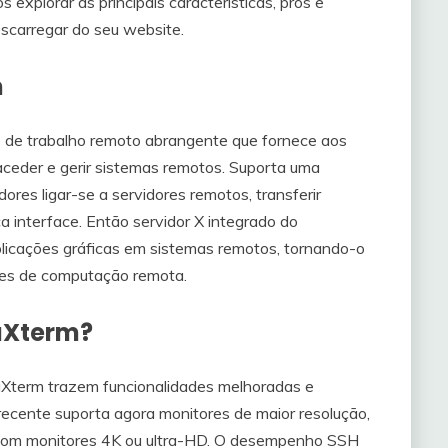
 explorar as principais características, prós e
scarregar do seu website.
m
de trabalho remoto abrangente que fornece aos
aceder e gerir sistemas remotos. Suporta uma
dores ligar-se a servidores remotos, transferir
a interface. Então servidor X integrado do
licações gráficas em sistemas remotos, tornando-o
des de computação remota.
aXterm?
Xterm trazem funcionalidades melhoradas e
 recente suporta agora monitores de maior resolução,
s com monitores 4K ou ultra-HD. O desempenho SSH