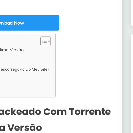
nload Now
tima Versão
Descarregá-lo Do Meu Site?
ackeado Com Torrente
a Versão