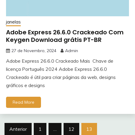
janelas
Adobe Express 26.6.0 Crackeado Com
Keygen Download grátis PT-BR
27 de Novembro, 2024
Admin
Adobe Express 26.6.0 Crackeado Mais Chave de
licença Português 2024 Adobe Express 26.6.0
Crackeado é útil para criar páginas da web, designs
gráficos e designs
Read More
Paginação
Anterior
1
…
12
13