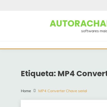
Skip
to
content
AUTORACHAD
softwares mais
Etiqueta:
MP4 Convert
Home
MP4 Converter Chave serial