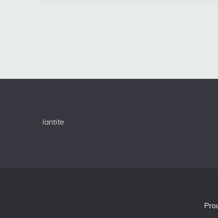
lantite
Pro