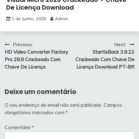
De Licença Download
1 de Junho, 2026
Admin
Navegação
Previous:
Next:
HD Video Converter Factory
StartIsBack 3.9.22
de
Pro 28.8 Crackeado Com
Crackeado Com Chave De
artigos
Chave De Licença
Licença Download PT-BR
Deixe um comentário
O seu endereço de email não será publicado.
Campos
obrigatórios marcados com
*
Comentário
*